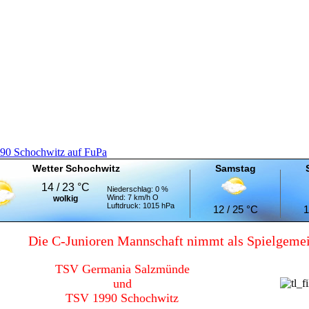
90 Schochwitz auf FuPa
Wetter Schochwitz
Samstag
14 / 23 °C
Niederschlag: 0 %
Wind: 7 km/h O
wolkig
Luftdruck: 1015 hPa
12 / 25 °C
1
Die C-Junioren Mannschaft nimmt als Spielgemei
TSV Germania Salzmünde
und
TSV 1990 Schochwitz